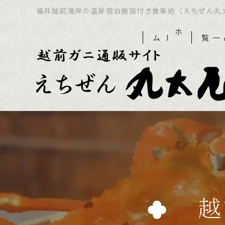
福井越前海岸の温泉宿泊施設付き食事処〈えちぜん丸
ホーム
商品一覧
越