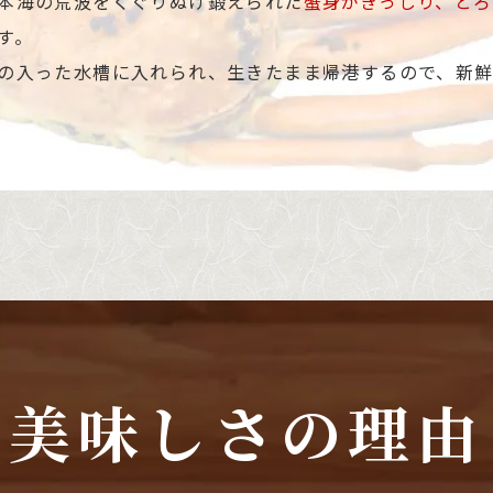
本海の荒波をくぐりぬけ鍛えられた
蟹身がぎっしり、とろ
す。
の入った水槽に入れられ、生きたまま帰港するので、新
美味しさの理由