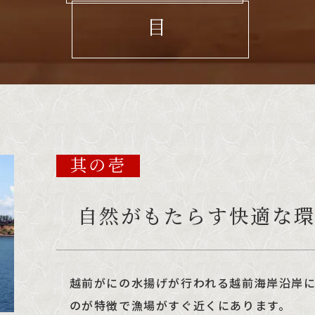
目
其の壱
自然がもたらす快適な
越前がにの水揚げが行われる越前海岸沿岸
のが特徴で漁場がすぐ近くにあります。