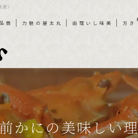
太屋〉
丸太屋の魅力
美味しい理由
蟹のむき方
前かにの美味しい